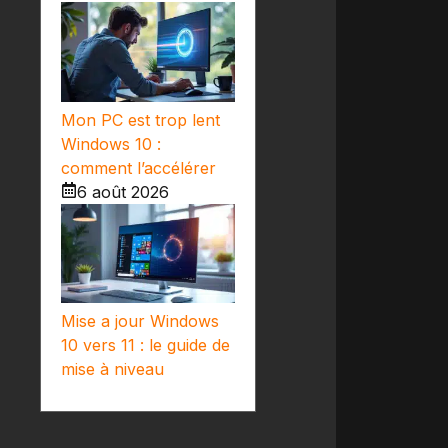
Mon PC est trop lent
Windows 10 :
comment l’accélérer
6 août 2026
Mise a jour Windows
10 vers 11 : le guide de
mise à niveau