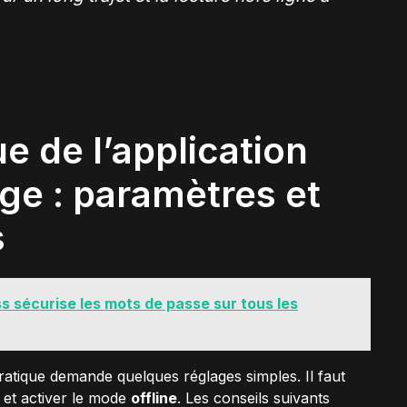
ue de l’application
e : paramètres et
s
s sécurise les mots de passe sur tous les
 pratique demande quelques réglages simples. Il faut
e et activer le mode
offline
. Les conseils suivants