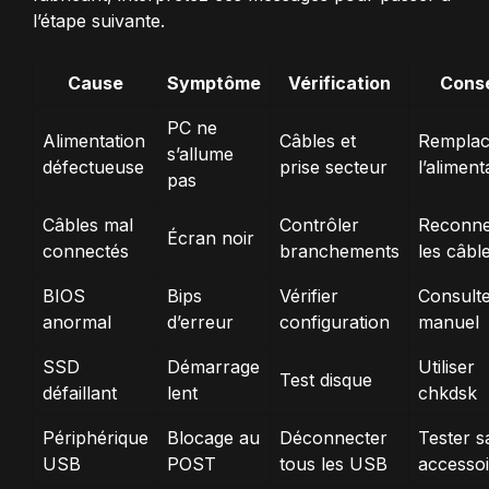
l’étape suivante.
Cause
Symptôme
Vérification
Conse
PC ne
Alimentation
Câbles et
Remplac
s’allume
défectueuse
prise secteur
l’aliment
pas
Câbles mal
Contrôler
Reconne
Écran noir
connectés
branchements
les câbl
BIOS
Bips
Vérifier
Consulte
anormal
d’erreur
configuration
manuel
SSD
Démarrage
Utiliser
Test disque
défaillant
lent
chkdsk
Périphérique
Blocage au
Déconnecter
Tester s
USB
POST
tous les USB
accessoi