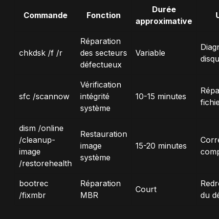
Durée
Commande
Fonction
U
approximative
Réparation
Diag
chkdsk /f /r
des secteurs
Variable
disq
défectueux
Vérification
Répa
sfc /scannow
intégrité
10-15 minutes
fichi
système
dism /online
Restauration
/cleanup-
Corr
image
15-20 minutes
image
comp
système
/restorehealth
bootrec
Réparation
Redr
Court
/fixmbr
MBR
du d